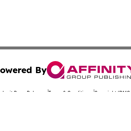
owered By
ubmit Press Release
Terms & Conditions
Copyright/DMCA
dba Affinity Group Publishing & World Tech Press St. Kitts 
Cookie Settings / Your Privacy Choices