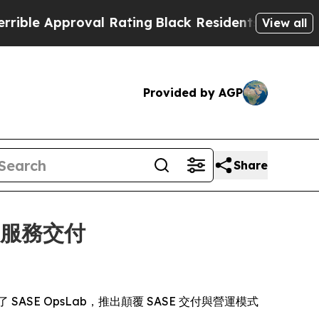
ble Approval Rating
Black Residents Warned of Ab
View all
Provided by AGP
Share
E 服務交付
發佈了 SASE OpsLab，推出顛覆 SASE 交付與營運模式