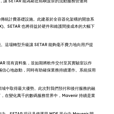
營運，讓 SETAR 能為鄰近島嶼波奈的流動服務營運商
嶼的傳統計費基礎設施。此建基於全容器化架構的開放系
X)。SETAR 也將得益於硬件和維護間接成本的大幅下
這場轉型升級讓 SETAR 能夠毫不費力地向用戶提
ETAR 現有資料集，並如期將軟件交付至其實驗室以作
滿信心地啟動，同時有助確保業務持續運作。系統採用
一代連通領域中取得最大優勢。此次對我們預付和後付服務的融
在變化萬千的數碼服務世界中，Mavenir 持續是業
ETAR 現已具備運用 MDE 平台中 Mavenir 開