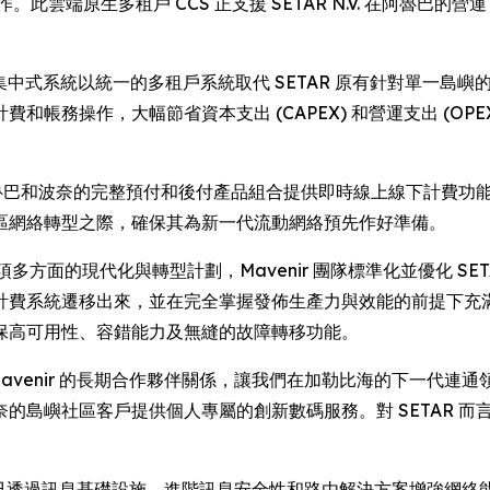
。此雲端原生多租戶 CCS 正支援 SETAR N.V. 在阿魯巴的
集中式系統以統一的多租戶系統取代 SETAR 原有針對單一島
帳務操作，大幅節省資本支出 (CAPEX) 和營運支出 (OPE
阿魯巴和波奈的完整預付和後付產品組合提供即時線上線下計費功能。
區網絡轉型之際，確保其為新一代流動網絡預先作好準備。
這項多方面的現代化與轉型計劃，Mavenir 團隊標準化並優化 S
計費系統遷移出來，並在完全掌握發佈生產力與效能的前提下充
保高可用性、容錯能力及無縫的故障轉移功能。
：「我們與 Mavenir 的長期合作夥伴關係，讓我們在加勒比海的下
島嶼社區客戶提供個人專屬的創新數碼服務。對 SETAR 而言，
伴，已透過訊息基礎設施、進階訊息安全性和路由解決方案增強網絡能力。S