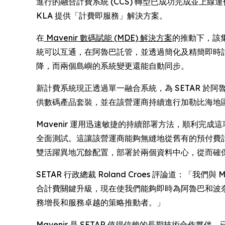
進行的融合計費系統 (CCS) 轉型已成功完成並上線運作
KLA 提供「計費即服務」解決方案。
在
Mavenir 數碼賦能 (MDE) 解決方案
的推動下，該
統可以互通，在阿魯巴託管，並透過簡化及精簡即時計費和
降，而兩個島嶼的系統變更還能自動同步。
新計費系統現正透過單一融合系統，為 SETAR 於
供數碼產品套裝，並在該營運商持續進行加勒比海地
Mavenir 運用迅速敏捷的持續部署方法，順利完成
全面測試。這讓該營運商能夠無縫地從舊有的預付費
雙活躍異地冗餘配置，部署於兩個資料中心，從而確
SETAR 行政總裁 Roland Croes 評論道
合計費關鍵升級，現在使我們能夠即時為阿魯巴和波奈的
務增長和服務卓越的策略推動者。」
Mavenir 是 SETAR 值得信賴的長期技術合作夥