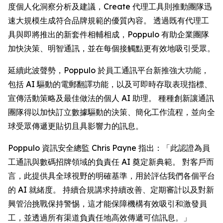
度個人化洞察分析及建議，
Create
代理工具則推動團隊迅
速大規模生成符合品牌規範的優質內容。 透過既有代理工
具與即將推出的新套件相輔相成，Poppulo 有助企業團隊
加快決策、明智通訊，並在每個接觸點更有效地吸引受眾。
延續此波聲勢，Poppulo 於員工通訊平台新推強大功能，
包括 AI 驅動的電郵翻譯功能，以及可即時存取表現指標、
宣傳活動策略及最佳做法的個人 AI 助理。 種種創新讓通訊
團隊得以加快訂立數據驅動的決策、簡化工作流程，並向全
球受眾傳遞更貼切且具影響力的訊息。
Poppulo 資訊安全總監 Chris Payne 指出：「此認證為員
工通訊與數碼招牌領域的負責任 AI 奠定新典範。 對客戶而
言，此提供具全球視野的明確基準，用於評估我們各個平台
的 AI 就緒度。 持續合規講求持續改善、定期審計以及對新
興管治挑戰保持警惕，這才能保障機構有效吸引和激發員
工，並透過所有渠道負責任地高效傳遞可信訊息。」