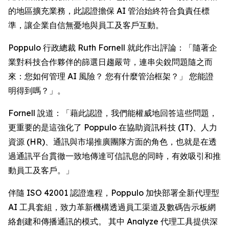
的地區擴充業務，此認證擔保 AI 管治始終符合負責任標
準，讓企業自信無憂地與員工及客戶互動。
Poppulo 行政總裁 Ruth Fornell 就此作出評論：「隨著企
業對科技合作夥伴的篩選日趨嚴苛，連串尖銳問題隨之而
來：您如何管理 AI 風險？ 您有什麼管治框架？」 您能證
明得到嗎？」。
Fornell 說道：「藉此認證，我們能權威地回答這些問題，
更重要的是這強化了 Poppulo 在協助資訊科技 (IT)、人力
資源 (HR)、通訊與市場推廣團隊方面的角色，也就是在透
過通訊平台貫徹一致地傳達可信訊息的同時，有效吸引和推
動員工及客戶。」
伴隨 ISO 42001 認證進程，Poppulo 加快部署全新代理型
AI 工具套組，致力革新機構透過員工渠道及數碼告示板網
絡創建和傳播通訊的模式。 其中
Analyze
代理工具提供深