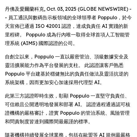
丹佛及愛爾蘭科克, Oct. 03, 2025 (GLOBE NEWSWIRE) -
- 員工通訊與數碼告示板領域的全球領導者 Poppulo，於今
天宣佈已通過 ISO 42001 認證，達成負責任 AI 實踐的新
里程碑。 Poppulo 成為行內唯一取得全球首項人工智能管
理系統 (AIMS) 國際認證的公司。
自創立以來，Poppulo 一直以嚴密管治、頂級數據安全及
靈活擴展能力作為平台發展的支柱。 此認證讓客戶熟悉
Poppulo 平台建基於穩健無比的負責任做法及靈活抗逆的
系統架構，因而更加安心加速採用代理型 AI。
此第三方認證即時生效，彰顯 Poppulo 一直堅守負責任、
可信賴且公開透明地發展和部署 AI。 認證過程通過認可核
證機構的嚴格審計，證實 Poppulo 的管治系統、風險管理
和問責制度皆達到國際間最嚴謹的標準。
隨著機構持續發展全球業務，包括在歐盟等 AI 規例最嚴格