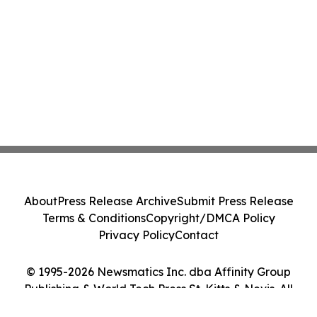
About
Press Release Archive
Submit Press Release
Terms & Conditions
Copyright/DMCA Policy
Privacy Policy
Contact
© 1995-2026 Newsmatics Inc. dba Affinity Group
Publishing & World Tech Press St. Kitts & Nevis. All
Rights Reserved.